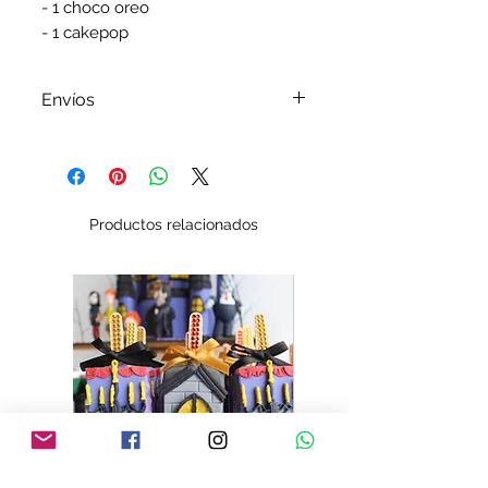
- 1 choco oreo
- 1 cakepop
Envíos
Por favor revisa nuestra
política
de envíos
Productos relacionados