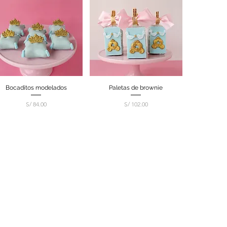
Bocaditos modelados
Vista rápida
Paletas de brownie
Vista rápida
Precio
Precio
S/ 84.00
S/ 102.00