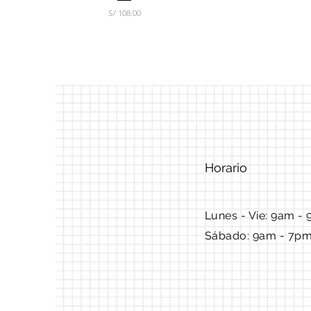
Precio
S/ 108.00
Horario
Lunes - Vie: 9am - 
Sábado: 9am - 7p