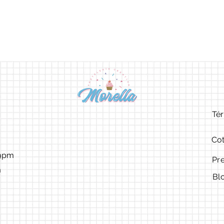
Tér
Cot
9pm ​​
Pr
m
Bl