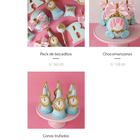
Pack de bocaditos
Vista rápida
Chocomanzanas
Vista rápida
Precio
Precio
S/ 360.00
S/ 108.00
Conos trufados
Vista rápida