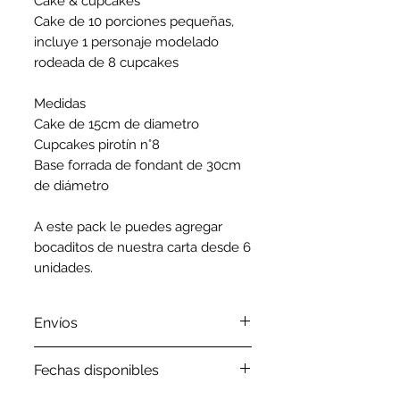
Cake & cupcakes
Cake de 10 porciones pequeñas,
incluye 1 personaje modelado
rodeada de 8 cupcakes
Medidas
Cake de 15cm de diametro
Cupcakes pirotín n°8
Base forrada de fondant de 30cm
de diámetro
A este pack le puedes agregar
bocaditos de nuestra carta desde 6
unidades.
Envíos
El envío tiene un recargo
Fechas disponibles
adicional dependiendo el distrito,
por favor revisa nuestra
política