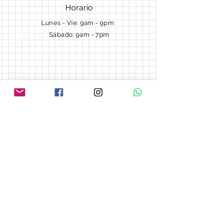
Horario
Lunes - Vie: 9am - 9pm ​​
Sábado: 9am - 7pm
Términos y Condiciones
Cotizaciones
Preguntas frecuentes
Blog
© 2018 by Morella cake.
Proudly created with
Wix.com