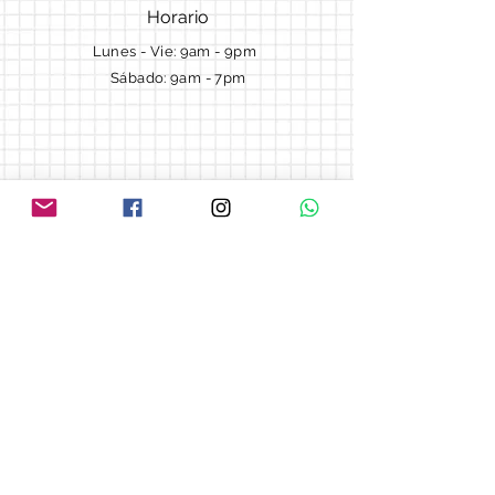
Horario
Lunes - Vie: 9am - 9pm ​​
Sábado: 9am - 7pm
Términos y Condiciones
Cotizaciones
Preguntas frecuentes
Blog
© 2018 by Morella cake.
Proudly created with
Wix.com