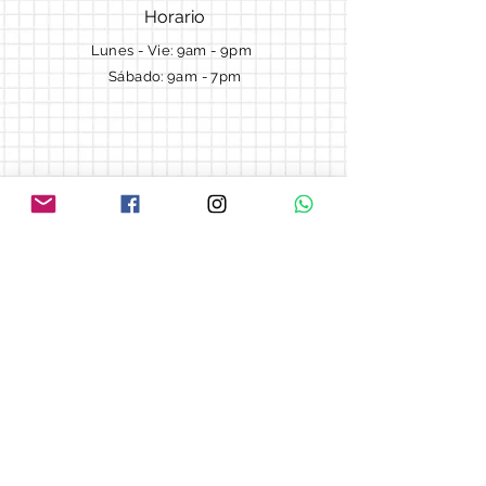
Horario
Lunes - Vie: 9am - 9pm ​​
Sábado: 9am - 7pm
Términos y Condiciones
Cotizaciones
Preguntas frecuentes
Blog
© 2018 by Morella cake.
Proudly created with
Wix.com