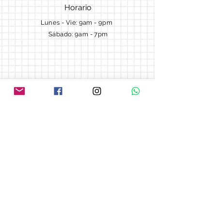
Horario
Lunes - Vie: 9am - 9pm ​​
Sábado: 9am - 7pm
Términos y Condiciones
Cotizaciones
Preguntas frecuentes
Blog
© 2018 by Morella cake.
Proudly created with
Wix.com