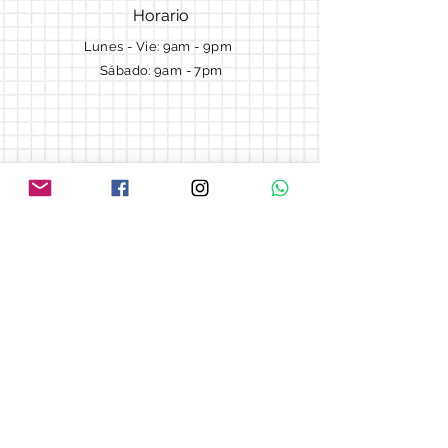
Horario
Lunes - Vie: 9am - 9pm ​​
Sábado: 9am - 7pm
Términos y Condiciones
Cotizaciones
Preguntas frecuentes
Blog
© 2018 by Morella cake.
Proudly created with
Wix.com