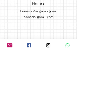
Horario
Lunes - Vie: 9am - 9pm ​​
Sábado: 9am - 7pm
Términos y Condiciones
Cotizaciones
Preguntas frecuentes
Blog
© 2018 by Morella cake.
Proudly created with
Wix.com