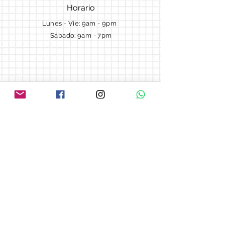
Horario
Lunes - Vie: 9am - 9pm ​​
Sábado: 9am - 7pm
Términos y Condiciones
Cotizaciones
Preguntas frecuentes
Blog
© 2018 by Morella cake.
Proudly created with
Wix.com