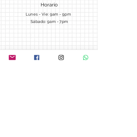
Horario
Lunes - Vie: 9am - 9pm ​​
Sábado: 9am - 7pm
Términos y Condiciones
Cotizaciones
Preguntas frecuentes
Blog
© 2018 by Morella cake.
Proudly created with
Wix.com