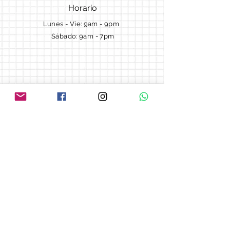
Horario
Lunes - Vie: 9am - 9pm ​​
Sábado: 9am - 7pm
Términos y Condiciones
Cotizaciones
Preguntas frecuentes
Blog
© 2018 by Morella cake.
Proudly created with
Wix.com