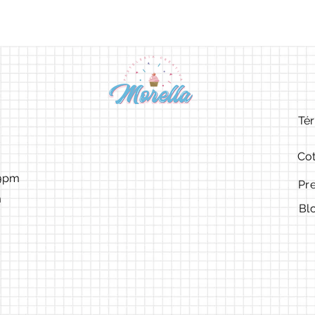
Tér
Cot
9pm ​​
Pr
m
Bl