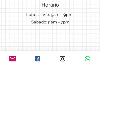
Horario
Lunes - Vie: 9am - 9pm ​​
Sábado: 9am - 7pm
Términos y Condiciones
Cotizaciones
Preguntas frecuentes
Blog
© 2018 by Morella cake.
Proudly created with
Wix.com