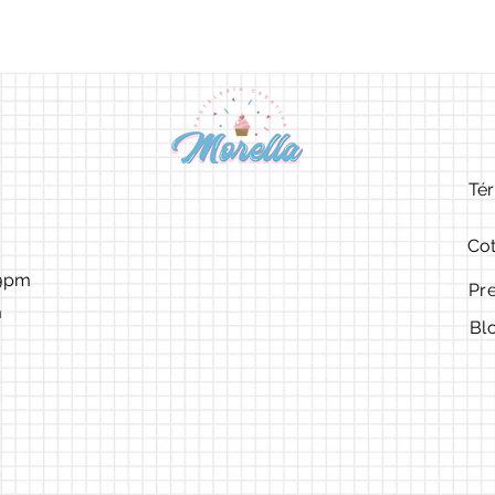
Tér
Cot
9pm ​​
Pr
m
Bl