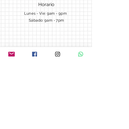
Horario
Lunes - Vie: 9am - 9pm ​​
Sábado: 9am - 7pm
Términos y Condiciones
Cotizaciones
Preguntas frecuentes
Blog
© 2018 by Morella cake.
Proudly created with
Wix.com