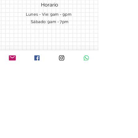
Horario
Lunes - Vie: 9am - 9pm ​​
Sábado: 9am - 7pm
Términos y Condiciones
Cotizaciones
Preguntas frecuentes
Blog
© 2018 by Morella cake.
Proudly created with
Wix.com