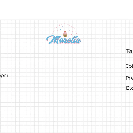
Tér
Cot
9pm ​​
Pr
m
Bl