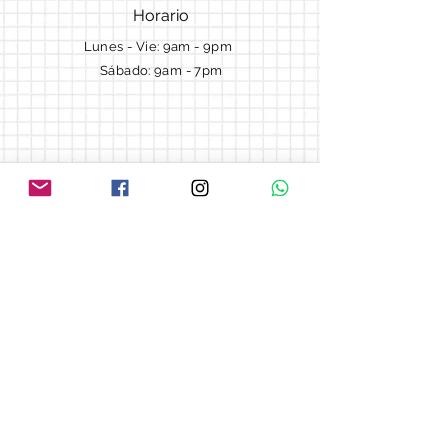
Horario
Lunes - Vie: 9am - 9pm ​​
Sábado: 9am - 7pm
Términos y Condiciones
Cotizaciones
Preguntas frecuentes
Blog
© 2018 by Morella cake.
Proudly created with
Wix.com