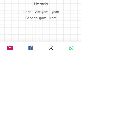
Horario
Lunes - Vie: 9am - 9pm ​​
Sábado: 9am - 7pm
Términos y Condiciones
Cotizaciones
Preguntas frecuentes
Blog
© 2018 by Morella cake.
Proudly created with
Wix.com