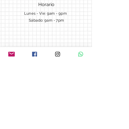
Horario
Lunes - Vie: 9am - 9pm ​​
Sábado: 9am - 7pm
Términos y Condiciones
Cotizaciones
Preguntas frecuentes
Blog
© 2018 by Morella cake.
Proudly created with
Wix.com