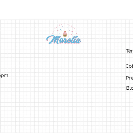
Tér
Cot
9pm ​​
Pr
m
Bl