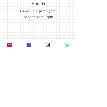
Horario
Lunes - Vie: 9am - 9pm ​​
Sábado: 9am - 7pm
Términos y Condiciones
Cotizaciones
Preguntas frecuentes
Blog
© 2018 by Morella cake.
Proudly created with
Wix.com