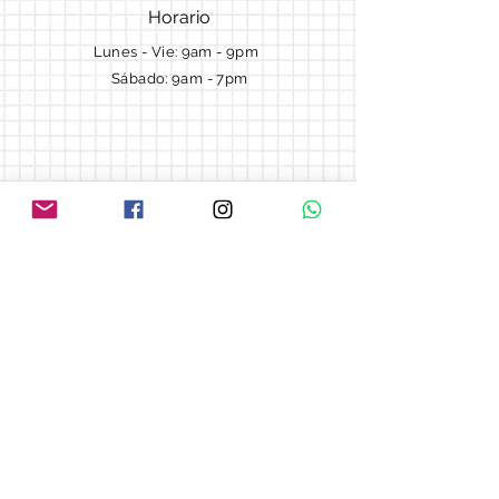
Horario
Lunes - Vie: 9am - 9pm ​​
Sábado: 9am - 7pm
Términos y Condiciones
Cotizaciones
Preguntas frecuentes
Blog
© 2018 by Morella cake.
Proudly created with
Wix.com