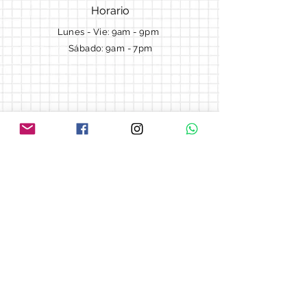
Horario
Lunes - Vie: 9am - 9pm ​​
Sábado: 9am - 7pm
Términos y Condiciones
Cotizaciones
Preguntas frecuentes
Blog
© 2018 by Morella cake.
Proudly created with
Wix.com