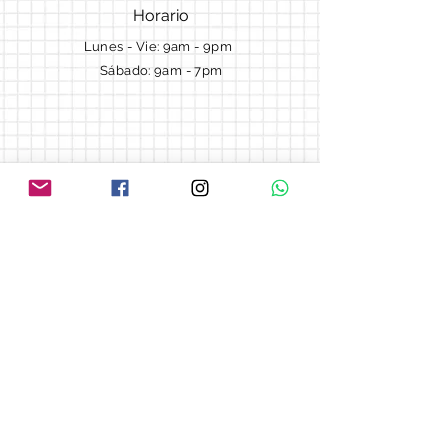
Horario
Lunes - Vie: 9am - 9pm ​​
Sábado: 9am - 7pm
Términos y Condiciones
Cotizaciones
Preguntas frecuentes
Blog
© 2018 by Morella cake.
Proudly created with
Wix.com