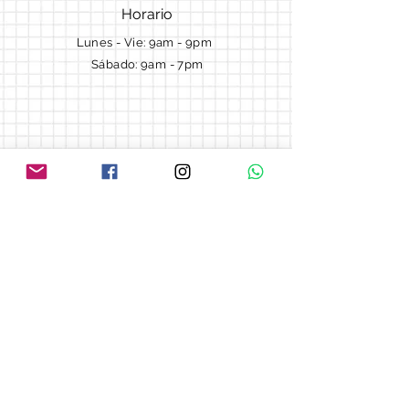
Horario
Lunes - Vie: 9am - 9pm ​​
Sábado: 9am - 7pm
Términos y Condiciones
Cotizaciones
Preguntas frecuentes
Blog
© 2018 by Morella cake.
Proudly created with
Wix.com