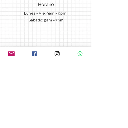
Horario
Lunes - Vie: 9am - 9pm ​​
Sábado: 9am - 7pm
Términos y Condiciones
Cotizaciones
Preguntas frecuentes
Blog
© 2018 by Morella cake.
Proudly created with
Wix.com