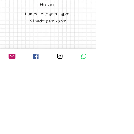
Horario
Lunes - Vie: 9am - 9pm ​​
Sábado: 9am - 7pm
Términos y Condiciones
Cotizaciones
Preguntas frecuentes
Blog
© 2018 by Morella cake.
Proudly created with
Wix.com