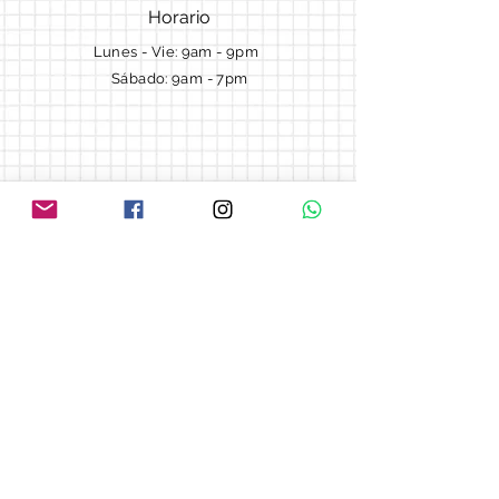
Horario
Lunes - Vie: 9am - 9pm ​​
Sábado: 9am - 7pm
Términos y Condiciones
Cotizaciones
Preguntas frecuentes
Blog
© 2018 by Morella cake.
Proudly created with
Wix.com