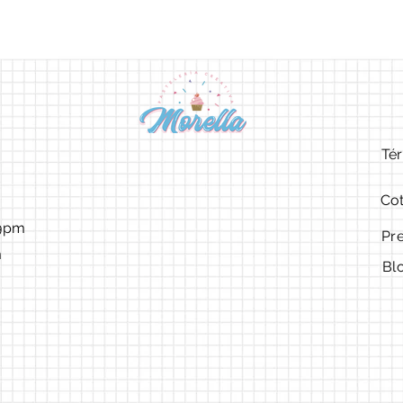
Tér
Cot
9pm ​​
Pr
m
Bl