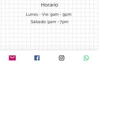
Horario
Lunes - Vie: 9am - 9pm ​​
Sábado: 9am - 7pm
Términos y Condiciones
Cotizaciones
Preguntas frecuentes
Blog
© 2018 by Morella cake.
Proudly created with
Wix.com