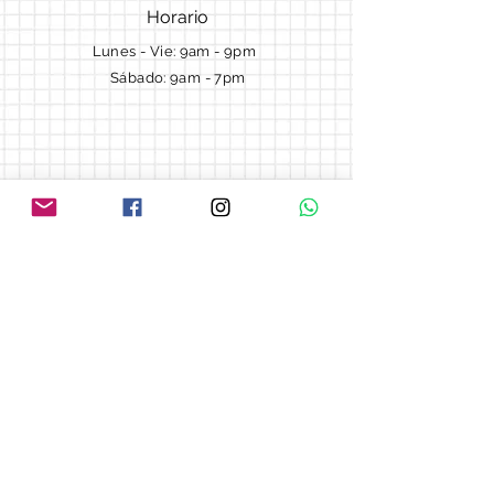
Horario
Lunes - Vie: 9am - 9pm ​​
Sábado: 9am - 7pm
Términos y Condiciones
Cotizaciones
Preguntas frecuentes
Blog
© 2018 by Morella cake.
Proudly created with
Wix.com