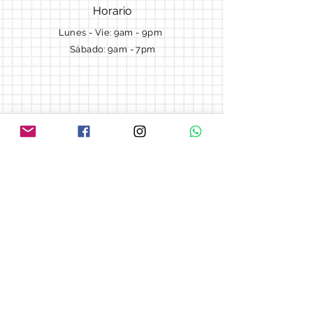
Horario
Lunes - Vie: 9am - 9pm ​​
Sábado: 9am - 7pm
Términos y Condiciones
Cotizaciones
Preguntas frecuentes
Blog
© 2018 by Morella cake.
Proudly created with
Wix.com