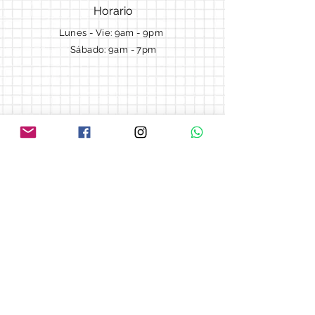
Horario
Lunes - Vie: 9am - 9pm ​​
Sábado: 9am - 7pm
Términos y Condiciones
Cotizaciones
Preguntas frecuentes
Blog
© 2018 by Morella cake.
Proudly created with
Wix.com