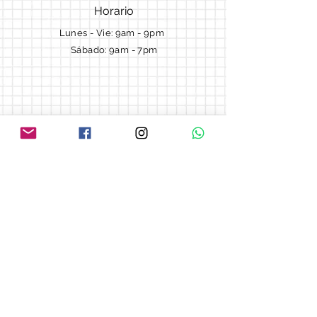
Horario
Lunes - Vie: 9am - 9pm ​​
Sábado: 9am - 7pm
Términos y Condiciones
Cotizaciones
Preguntas frecuentes
Blog
© 2018 by Morella cake.
Proudly created with
Wix.com