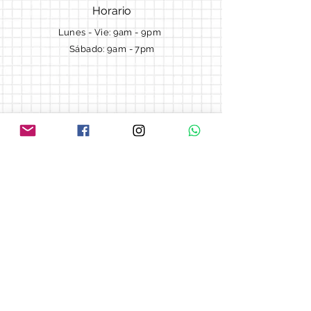
Horario
Lunes - Vie: 9am - 9pm ​​
Sábado: 9am - 7pm
Términos y Condiciones
Cotizaciones
Preguntas frecuentes
Blog
© 2018 by Morella cake.
Proudly created with
Wix.com