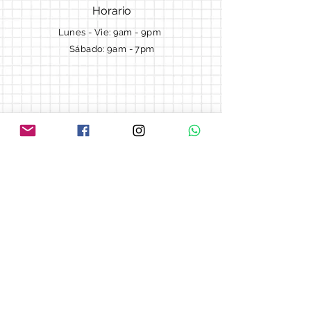
Horario
Lunes - Vie: 9am - 9pm ​​
Sábado: 9am - 7pm
Términos y Condiciones
Cotizaciones
Preguntas frecuentes
Blog
© 2018 by Morella cake.
Proudly created with
Wix.com