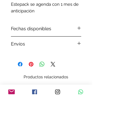
Estepack se agenda con 1 mes de 
anticipación 
Fechas disponibles
Por favor, antes de ordenar tu
Envíos
pedido verifica en
nuestro
Google Calendar
las
Por favor revisa nuestra
política
fechas que tenemos disponibles.
de envíos
Productos relacionados