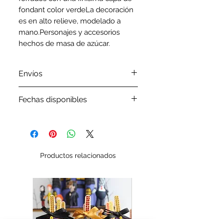
fondant color verdeLa decoración 
es en alto relieve, modelado a 
mano.Personajes y accesorios 
hechos de masa de azúcar.
Envíos
Por favor revisa nuestra
política
Fechas disponibles
de envíos
Por favor, antes de ordenar tu
pedido verifica en nuestro
Google Calendar
las fechas que
tenemos disponibles
Productos relacionados