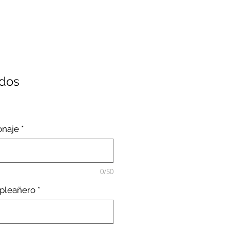
ados
io
onaje
*
0/50
pleañero
*