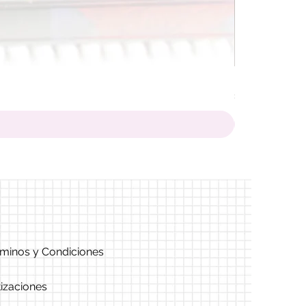
Pack baby hallow
Precio
S/ 630.00
minos y Condiciones
izaciones