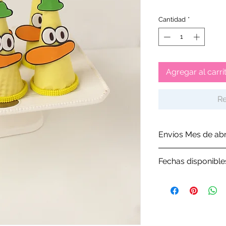
Cantidad
*
Agregar al carri
Re
Envíos Mes de abr
Por favor revisa 
Fechas disponible
Por favor, antes d
nuestro
Google C
tenemos disponib