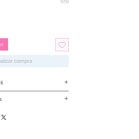
0/50
to
alizar compra
il
nuestra
política de envíos.
s
e ordenar tu pedido verifica en
alendar
las fechasque
les