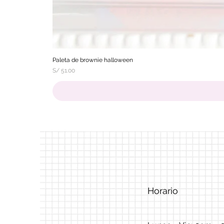
Paleta de brownie halloween
Precio
S/ 51.00
Horario