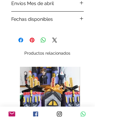
Envíos Mes de abril
Por favor revisa nuestra
política
Fechas disponibles
de envíos.
Por favor, antes de ordenar tu
pedido verifica en nuestro
Google Calendar
las fechasque
tenemos disponibles
Productos relacionados