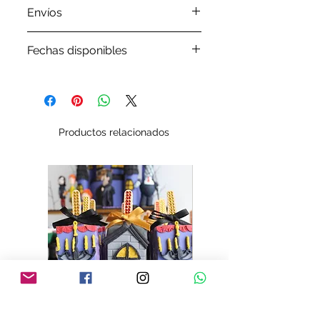
Envíos
Por favor revisa nuestra
política
Fechas disponibles
de envíos
Por favor, antes de ordenar tu
pedido verifica en nuestro
Google Calendar
las fechas que
tenemos disponibles
Productos relacionados