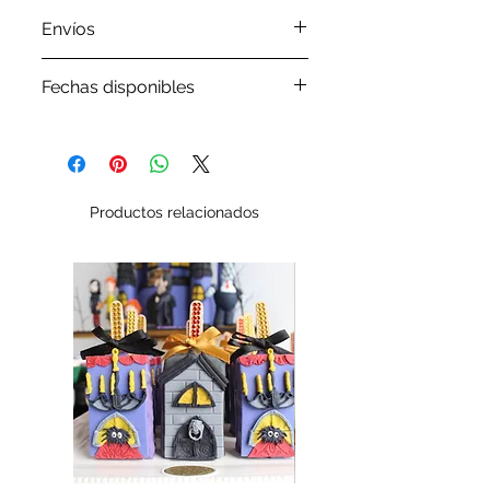
Envíos
Por favor revisa nuestra
política
Fechas disponibles
de envíos
Por favor, antes de ordenar tu
pedido verifica en nuestro
Google Calendar
las fechasque
tenemos disponibles
Productos relacionados