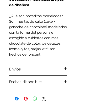
de diseños)
¿Qué son bocaditos modelados?
Son masitas de cake (cake +
ganache de chocolate) modelados
con la forma del personaje
escogido y cubiertos con más
chocolate de color, los detalles
(como ojitos, orejas, etc) son
hechos de fondant.
Envíos
Por favor revisa nuestra
política
Fechas disponibles
de envíos
Por favor, antes de ordenar tu
pedido verifica en nuestro
Google Calendar
las fechasque