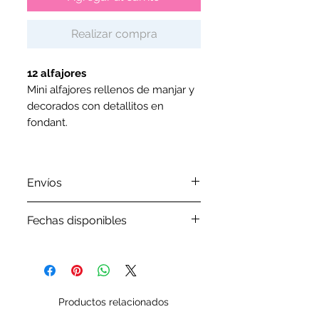
Realizar compra
12 alfajores
Mini alfajores rellenos de manjar y
decorados con detallitos en
fondant.
Envíos
Por favor revisa nuestra
política
Fechas disponibles
de envíos
Por favor, antes de ordenar tu
pedido verifica en nuestro
Google Calendar
las fechas que
tenemos disponibles
Productos relacionados