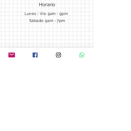
Horario
Lunes - Vie: 9am - 9pm ​​
Sábado: 9am - 7pm
Términos y Condiciones
Cotizaciones
Preguntas frecuentes
Blog
© 2018 by Morella cake.
Proudly created with
Wix.com