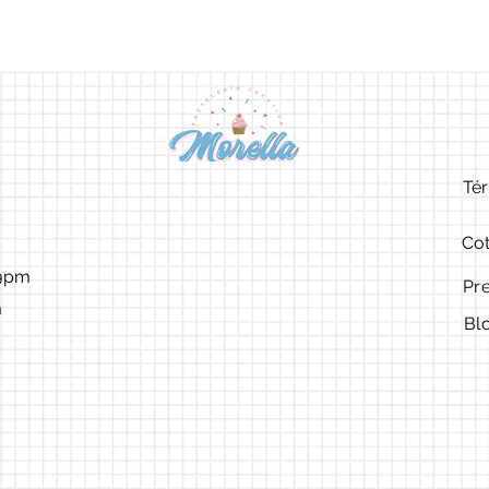
Tér
Cot
9pm ​​
Pr
m
Bl