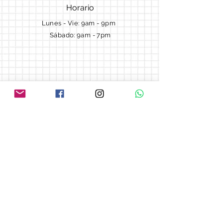
Horario
Lunes - Vie: 9am - 9pm ​​
Sábado: 9am - 7pm
Términos y Condiciones
Cotizaciones
Preguntas frecuentes
Blog
© 2018 by Morella cake.
Proudly created with
Wix.com