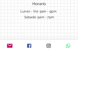
Horario
Lunes - Vie: 9am - 9pm ​​
Sábado: 9am - 7pm
Términos y Condiciones
Cotizaciones
Preguntas frecuentes
Blog
© 2018 by Morella cake.
Proudly created with
Wix.com